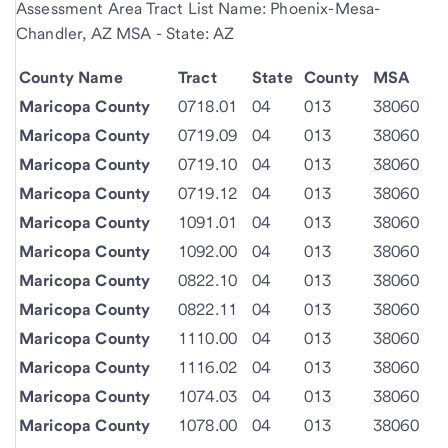
Assessment Area Tract List Name: Phoenix-Mesa-
Chandler, AZ MSA - State: AZ
County Name
Tract
State
County
MSA
Maricopa County
0718.01
04
013
38060
Maricopa County
0719.09
04
013
38060
Maricopa County
0719.10
04
013
38060
Maricopa County
0719.12
04
013
38060
Maricopa County
1091.01
04
013
38060
Maricopa County
1092.00
04
013
38060
Maricopa County
0822.10
04
013
38060
Maricopa County
0822.11
04
013
38060
Maricopa County
1110.00
04
013
38060
Maricopa County
1116.02
04
013
38060
Maricopa County
1074.03
04
013
38060
Maricopa County
1078.00
04
013
38060