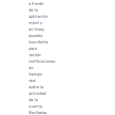
a través
de la
aplicación
móvil o
en línea,
puedes
inscribirte
para
recibir
notificaciones
en
tiempo
real
sobre la
actividad
de la
cuenta.
Recíbelas