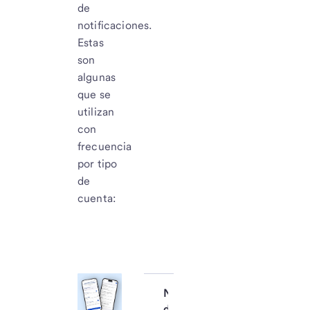
de
notificaciones.
Estas
son
algunas
que se
utilizan
con
frecuencia
por tipo
de
cuenta:
Notificaciones 
de cuentas 