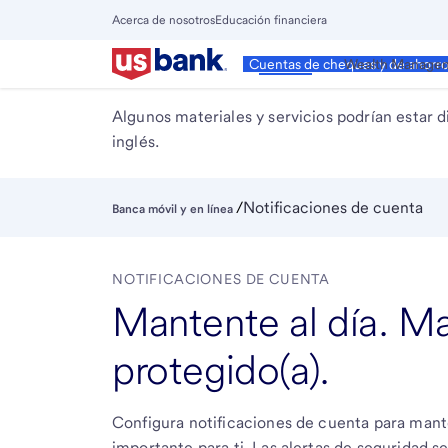
Salta
Acerca de nosotros
Educación financiera
al
Cierra
contenido
Menú
Personal
Wealth Manage
Cuentas de cheques y de ahorr
Principal
principal
Algunos materiales y servicios podrían estar d
inglés.
/
Notificaciones de cuenta
Banca móvil y en línea
NOTIFICACIONES DE CUENTA
Mantente al día. M
protegido(a).
Configura notificaciones de cuenta para mante
importante para ti. Las alertas de seguridad 