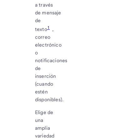
a través
de mensaje
de
1
texto
,
correo
electrónico
o
notificaciones
de
inserción
(cuando
estén
disponibles).
Elige de
una
amplia
variedad