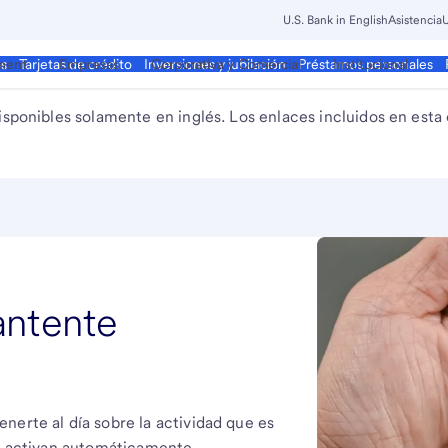
U.S. Bank in English
Asistencia
U
ment
Empresas
Corporativa y Comercial
Institucional
os
Tarjetas de crédito
Inversiones y jubilación
Préstamos personales
isponibles solamente en inglés. Los enlaces incluidos en esta
antente
nerte al día sobre la actividad que es
se activan automáticamente.