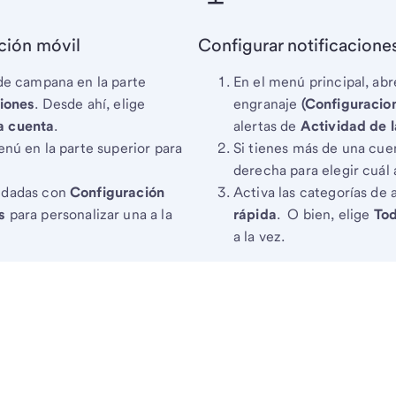
ación móvil
Configurar notificaciones
o de campana en la parte
En el menú principal, ab
ciones
. Desde ahí, elige
engranaje
(Configuracio
a cuenta
.
alertas de
Actividad de 
enú en la parte superior para
Si tienes más de una cuen
derecha para elegir cuál 
endadas con
Configuración
Activa las categorías de
s
para personalizar una a la
rápida
. O bien, elige
Tod
a la vez.