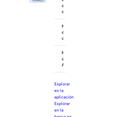
de cheques y 
de ahorros
Notificaciones 
de tarjetas de 
crédito 
Notificaciones 
de tarjetas de 
ATM/débito
Explorar
en la
aplicación
Explorar
en la
banca en