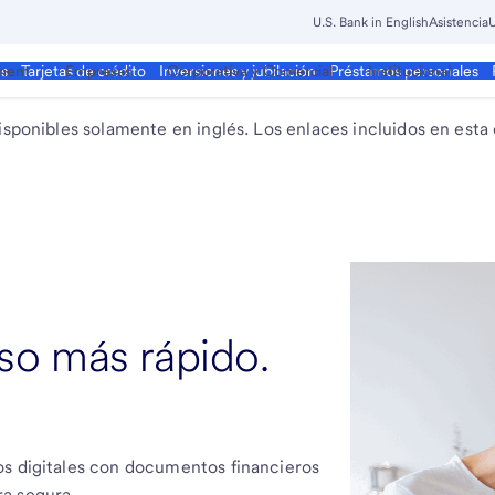
U.S. Bank in English
Asistencia
U
ment
Empresas
Corporativa y Comercial
Institucional
os
Tarjetas de crédito
Inversiones y jubilación
Préstamos personales
isponibles solamente en inglés. Los enlaces incluidos en esta
so más rápido.
os digitales con documentos financieros
a segura.