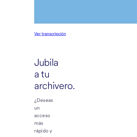
Ver transcripción
Jubila
a tu
archivero.
¿Deseas
un
acceso
más
rápido y