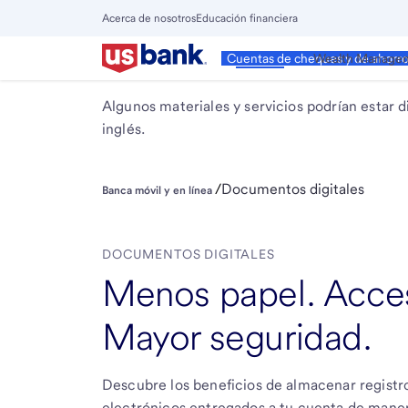
Salta
Acerca de nosotros
Educación financiera
al
Cierra
contenido
Menú
Personal
Wealth Manage
Cuentas de cheques y de ahorr
Principal
principal
Algunos materiales y servicios podrían estar d
inglés.
/
Documentos digitales
Banca móvil y en línea
DOCUMENTOS DIGITALES
Menos papel. Acce
Mayor seguridad.
Descubre los beneficios de almacenar registr
electrónicos entregados a tu cuenta de maner