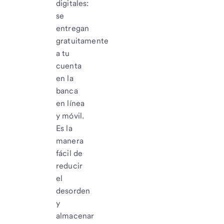
digitales:
se
entregan
gratuitamente
a tu
cuenta
en la
banca
en línea
y móvil.
Es la
manera
fácil de
reducir
el
desorden
y
almacenar