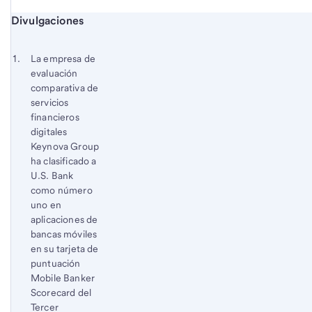
Inicio del contenido de las divulgaciones
Divulgaciones
Nota
Regresa
a
al
Nota a pie de página 1
La empresa de
pie
contenido,
evaluación
de
Nota
comparativa de
página
a
servicios
financieros
pie
digitales
de
Keynova Group
página
ha clasificado a
U.S. Bank
como número
uno en
aplicaciones de
bancas móviles
en su tarjeta de
puntuación
Mobile Banker
Scorecard del
Tercer