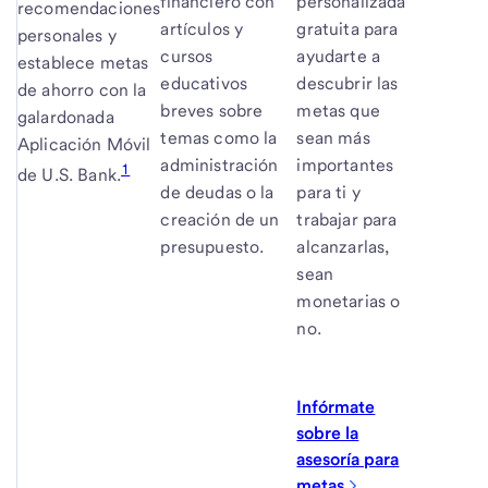
financiero con
personalizada
recomendaciones
artículos y
gratuita para
personales y
cursos
ayudarte a
establece metas
educativos
descubrir las
de ahorro con la
breves sobre
metas que
galardonada
temas como la
sean más
Aplicación Móvil
administración
importantes
1
de
U.S. Bank
.
de deudas o la
para ti y
creación de un
trabajar para
presupuesto.
alcanzarlas,
sean
monetarias o
no.
Infórmate
sobre la
asesoría para
metas