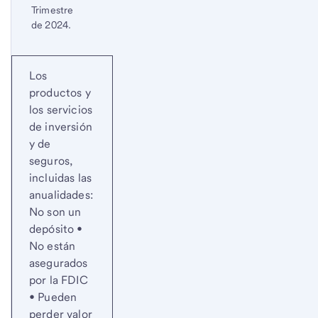
Trimestre
de 2024.
Inicio del contenido de las divulgaciones
Regresa
Los
al
productos y
contenido,
los servicios
Nota
de inversión
a
y de
pie
seguros,
de
incluidas las
página
anualidades:
1
No son un
depósito •
No están
asegurados
por la FDIC
• Pueden
perder valor