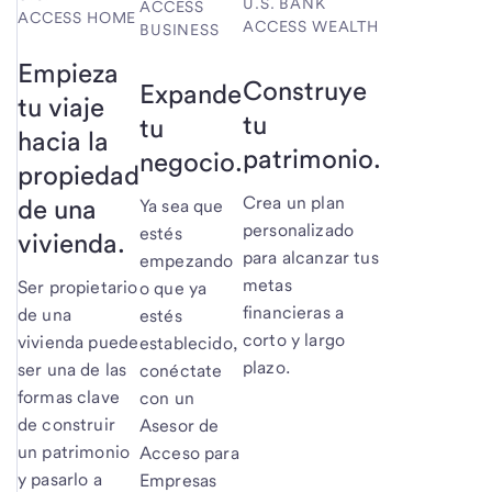
U.S. BANK
ACCESS
ACCESS HOME
ACCESS WEALTH
BUSINESS
Empieza
Construye
Expande
tu viaje
tu
tu
hacia la
patrimonio.
negocio.
propiedad
Crea un plan
de una
Ya sea que
personalizado
estés
vivienda.
para alcanzar tus
empezando
metas
Ser propietario
o que ya
financieras a
de una
estés
corto y largo
vivienda puede
establecido,
plazo.
ser una de las
conéctate
formas clave
con un
de construir
Asesor de
un patrimonio
Acceso para
y pasarlo a
Empresas