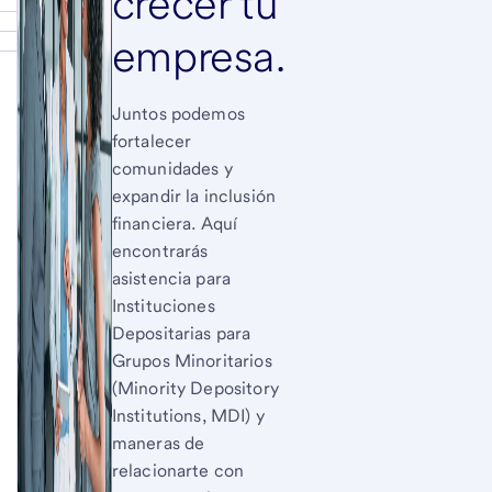
crecer tu
empresa.
Juntos podemos
fortalecer
comunidades y
expandir la inclusión
financiera. Aquí
encontrarás
asistencia para
Instituciones
Depositarias para
Grupos Minoritarios
(Minority Depository
Institutions, MDI) y
maneras de
relacionarte con