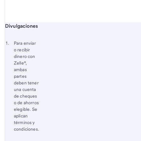
Inicio del contenido de las divulgaciones
Divulgaciones
Nota
Regresa
a
al
Nota a pie de página 1
Para enviar
pie
contenido,
o recibir
de
Nota
dinero con
página
a
Zelle®,
ambas
pie
partes
de
deben tener
página
una cuenta
de cheques
o de ahorros
elegible. Se
aplican
términos y
condiciones.