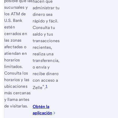
posible que las
hacen que
sucursales y
administrar tu
los ATM de
dinero sea
U.S. Bank
rápido y fácil.
estén
Consulta tu
cerrados en
saldo y tus
las zonas
transacciones
afectadas o
recientes,
atiendan en
realiza una
horarios
transferencia,
limitados.
o envía y
Consulta los
recibe dinero
horarios y las
con acceso a
ubicaciones
®
1
Zelle
.
más cercanas
y llama antes
de visitarlas.
Obtén la
aplicación