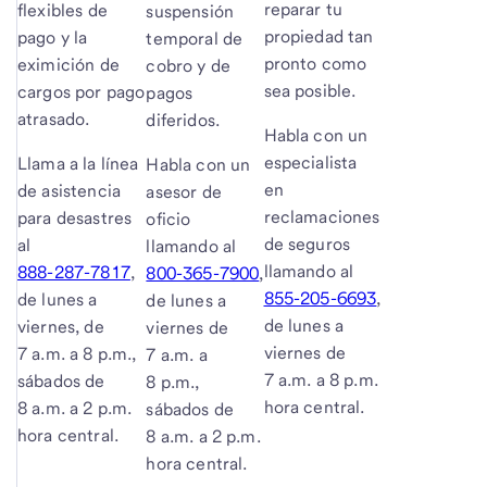
reparar tu
flexibles de
suspensión
propiedad tan
pago y la
temporal de
pronto como
eximición de
cobro y de
sea posible.
cargos por pago
pagos
atrasado.
diferidos.
Habla con un
especialista
Llama a la línea
Habla con un
en
de asistencia
asesor de
reclamaciones
para desastres
oficio
de seguros
al
llamando al
llamando al
888-287-7817
,
800-365-7900
,
855-205-6693
,
de lunes a
de lunes a
de lunes a
viernes, de
viernes de
viernes de
7 a.m. a 8 p.m.,
7 a.m. a
7 a.m. a 8 p.m.
sábados de
8 p.m.,
hora central.
8 a.m. a 2 p.m.
sábados de
hora central.
8 a.m. a 2 p.m.
hora central.