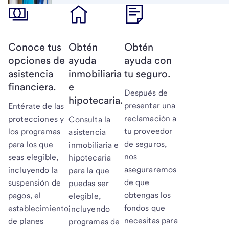
Conoce tus
Obtén
Obtén
opciones de
ayuda
ayuda con
asistencia
inmobiliaria
tu seguro.
financiera.
e
Después de
hipotecaria.
presentar una
Entérate de las
reclamación a
protecciones y
Consulta la
tu proveedor
los programas
asistencia
de seguros,
para los que
inmobiliaria e
nos
seas elegible,
hipotecaria
aseguraremos
incluyendo la
para la que
de que
suspensión de
puedas ser
obtengas los
pagos, el
elegible,
fondos que
establecimiento
incluyendo
necesitas para
de planes
programas de