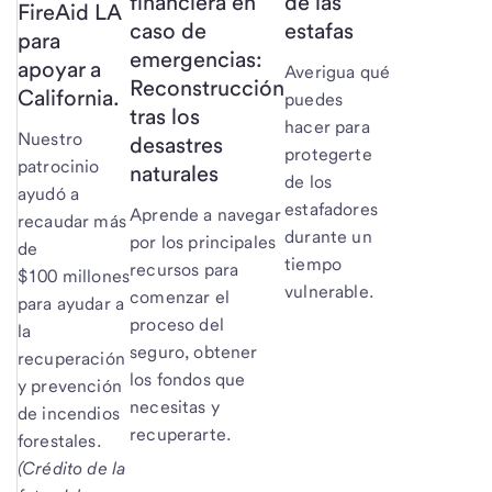
de las
financiera en
FireAid LA
estafas
caso de
para
emergencias:
apoyar a
Averigua qué
Reconstrucción
California.
puedes
tras los
hacer para
Nuestro
desastres
protegerte
patrocinio
naturales
de los
ayudó a
estafadores
Aprende a navegar
recaudar más
durante un
por los principales
de
tiempo
recursos para
$100 millones
vulnerable.
comenzar el
para ayudar a
proceso del
la
seguro, obtener
recuperación
los fondos que
y prevención
necesitas y
de incendios
recuperarte.
forestales.
(Crédito de la