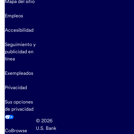
Mapa del sitio
Empleos
Accesibilidad
Seguimiento y
publicidad en
línea
Exempleados
Privacidad
Sus opciones
de privacidad
© 2026
U.S. Bank
CoBrowse