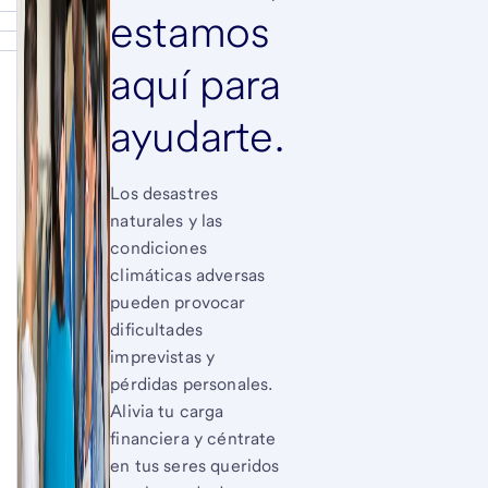
estamos
aquí para
ayudarte.
Los desastres
naturales y las
condiciones
climáticas adversas
pueden provocar
dificultades
imprevistas y
pérdidas personales.
Alivia tu carga
financiera y céntrate
en tus seres queridos