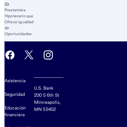
Prestamista
Hipotecario que
Ofrece Igualdad
de
Oportunidades
Asistencia
U.S. Bank
Seguridad
200 S 6th St
Minneapolis,
Educación
MN 55402
financiera