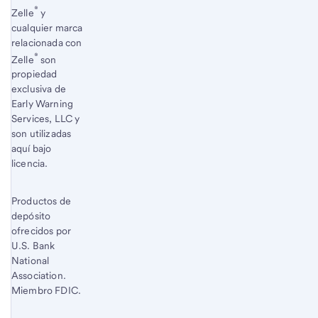
Inicio del contenido de las divulgaciones
®
Regresa
Zelle
y
cualquier marca
al
relacionada con
contenido,
®
Zelle
son
Nota
propiedad
a
exclusiva de
pie
Early Warning
de
Services, LLC y
página
son utilizadas
1
aquí bajo
licencia.
Productos de
depósito
ofrecidos por
U.S. Bank
National
Association.
Miembro FDIC.